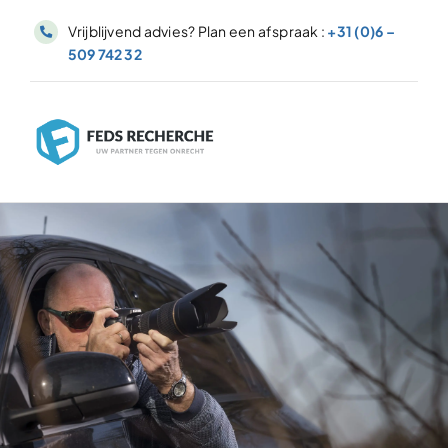
Ga
Vrijblijvend advies? Plan een afspraak :
+31 (0)6 –
naar
509 742 32
inhoud